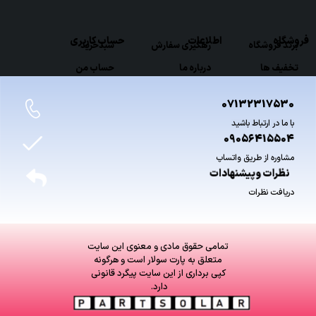
فروشگاه
اطلاعات
حساب کاربری
برند فروشگاه
رهگیری سفارش
سبدخرید
تخفیف ها
درباره ما
حساب من
07132317530
با ما در ارتباط باشید
09056415504
مشاوره از طریق واتساپ
نظرات وپیشنهادات
دریافت نظرات
تمامی حقوق مادی و معنوی این سایت
متعلق به پارت سولار است و هرگونه
کپی برداری از این سایت پیگرد قانونی
دارد.