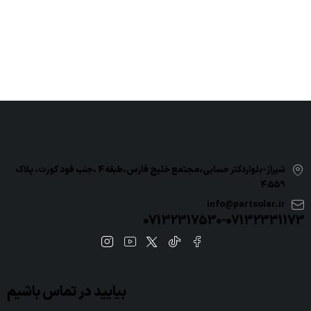
شیراز-بلواردکتر حسابی،مجتمع خلیج فارس،طبقه4 ،جنب فود کورت، پلاک
4559
info@partsolar.ir
07132317530-07132331173
بیایید در تماس باشیم