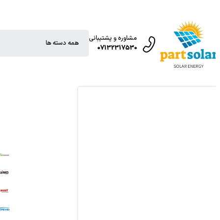
مشاوره و پشتیبانی
07132317530
T
O
T
R