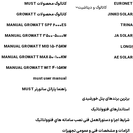
EURONE
کاتالوگ محصولات MUST
کاتالوگ و دیتاشیت
JINKO SOL
کاتالوگ محصولات GROWATT
MANUAL GROWATT SPF 6000ES
TRIN
MANUAL GROWATT 3500-5000W
JA SOL
MANUAL GROWATT MID 15-25KW
LONG
MANUAL GROWATT MAX 50-100KW
AE SOL
MANUAL GROWATT WIT 4-15KW
must user manual
راهنما پارالل سانورتر MUST
برترین برندهای پنل خورشیدی
استاندارهای فتوولتائیک
شرایط اجرا و دستورالعمل فنی نصب سامانه هاي فتوولتائیک
الزامات و مشخصات فنی و عمومی تجهیزات