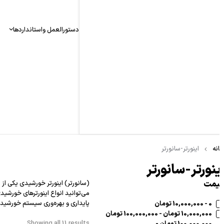
دستورالعمل واستانداردها
نه
اینورتر-سانورتر
ینورتر-سانورتر
یمت
می‌توانید انواع اینورترهای خورشیدی
پایداری و بهره‌وری سیستم خورشیدی
0 - 10,000,000 تومان
10,000,000 تومان - 100,000,000 تومان
Showing all 11 results