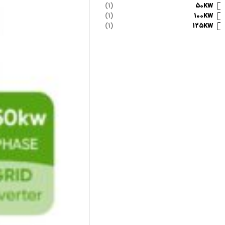
50KW
(1)
100KW
(1)
125KW
(1)