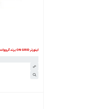
اینورتر ON GRID برند گرووات GROWATT مدل MAX 125KTL3-X LV توان 125KW سه فاز