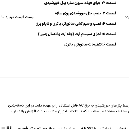
قسمت ۲: اجرای فونداسیون سازه پنل خورشیدی
قسمت ۳: نصب پنل خورشیدی روی سازه
لیست قیمت
درباره ما
قسمت ۴: نصب و سیم‌کشی سانورتر، باتری و تابلو برق
قسمت ۵: اجرای سیستم ارت (چاه ارت و اتصال زمین)
قسمت ۶: تنظیمات سانورتر و باتری
(سانورتر) اینورتر خورشیدی یکی از مهم‌ترین اجزای سیستم‌های انرژی خورشیدی است که وظیفه تبدیل برق DC تولیدشده توسط پنل‌های خورشیدی به برق AC قابل استفاده را بر عهده دارد. در این دسته‌بندی
ی مختلف مشاهده و مقایسه کنید. انتخاب اینورتر مناسب باعث افزایش راندمان،
فروش
نمایش:
28
56
84
مرتب کردن
مرتب سازی پیش فرض