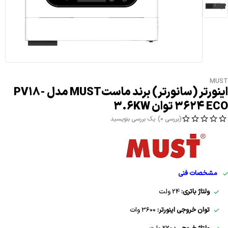
MUST
اینورتر (سانورتر) برند ماستMUST مدل PV18-
3624 ECO توان 3.6KW
(بررسی 0)
یک بررسی بنویسید
مشخصات فنی
ولتاژ باتری:
24 ولت
توان خروجی اینورتر:
3600 وات