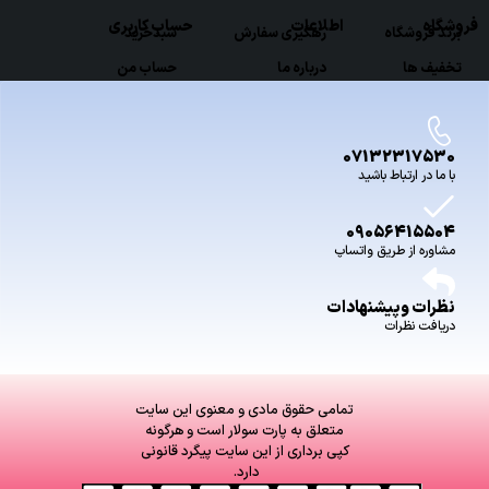
فروشگاه
اطلاعات
حساب کاربری
برند فروشگاه
رهگیری سفارش
سبدخرید
تخفیف ها
درباره ما
حساب من
07132317530
با ما در ارتباط باشید
09056415504
مشاوره از طریق واتساپ
نظرات وپیشنهادات
دریافت نظرات
تمامی حقوق مادی و معنوی این سایت
متعلق به پارت سولار است و هرگونه
کپی برداری از این سایت پیگرد قانونی
دارد.