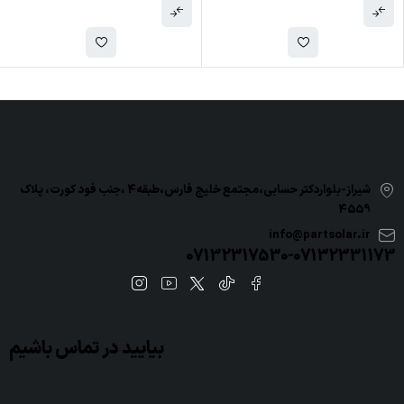
شیراز-بلواردکتر حسابی،مجتمع خلیج فارس،طبقه4 ،جنب فود کورت، پلاک
4559
info@partsolar.ir
07132317530-07132331173
بیایید در تماس باشیم