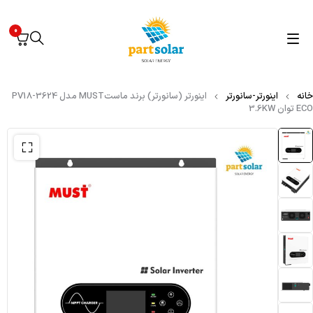
0
خانه
اینورتر-سانورتر
اینورتر (سانورتر) برند ماستMUST مدل PV18-3624
ECO توان 3.6KW