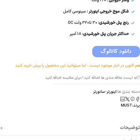
ولتاژ خروجی :
220 ولت
شکل موج خروجی اینورتر :
سینوسی کامل
رنج پنل خورشیدی:
30 تا320 ولت DC
حداکثر جریان پنل خورشیدی:
18 آمپر
هم اکنون در انبار موجود نیست - اما میتوانید این محصول را پیش خرید کنید
دسته بندی ها:
اینورتر-سانورتر
برند:
MUST
توضیحات