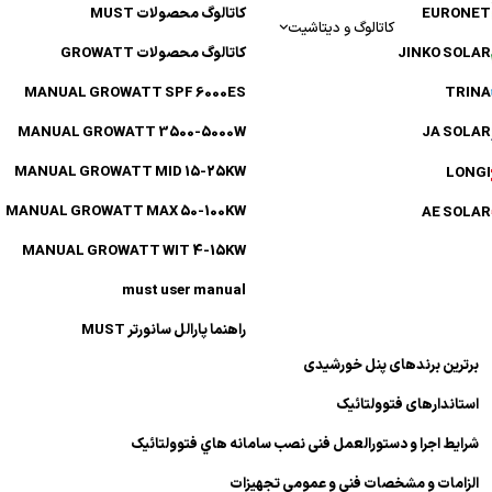
EURONET
کاتالوگ محصولات MUST
کاتالوگ و دیتاشیت
JINKO SOLAR
کاتالوگ محصولات GROWATT
MANUAL GROWATT SPF 6000ES
TRINA
MANUAL GROWATT 3500-5000W
JA SOLAR
MANUAL GROWATT MID 15-25KW
LONGI
MANUAL GROWATT MAX 50-100KW
AE SOLAR
MANUAL GROWATT WIT 4-15KW
must user manual
راهنما پارالل سانورتر MUST
برترین برندهای پنل خورشیدی
استاندارهای فتوولتائیک
شرایط اجرا و دستورالعمل فنی نصب سامانه هاي فتوولتائیک
الزامات و مشخصات فنی و عمومی تجهیزات