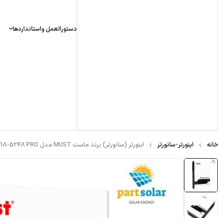
دستورالعمل واستانداردها
خانه
اینورتر-سانورتر
اینورتر (سانورتر) برند ماست MUST مدل PV18-5248 PRO توان 5.2KW