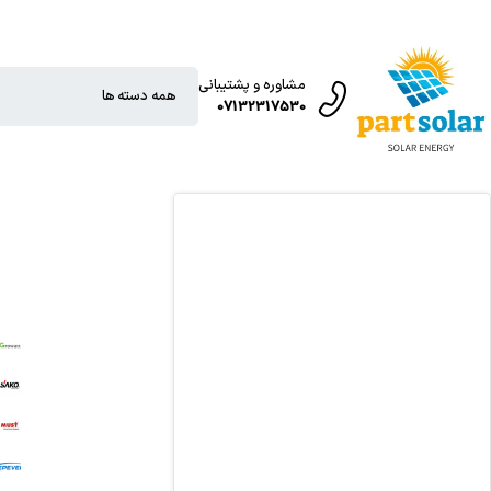
مشاوره و پشتیبانی
07132317530