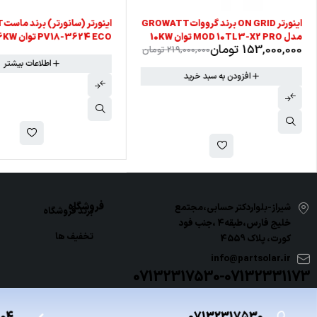
-30%
اینورتر ON GRID برند گروواتGROWATT
مدل MOD 10TL3-X2 PRO توان 10KW
PV18-3624 ECO توان 3.6KW
153,000,000
تومان
219,000,000
تومان
سه فاز
اطلاعات بیشتر
افزودن به سبد خرید
فروشگاه
شیراز-بلواردکتر حسابی،مجتمع
برند فروشگاه
خلیج فارس،طبقه4 ،جنب فود
تخفیف ها
کورت، پلاک 4559
info@partsolar.ir
07132317530-07132331173
504
07132317530