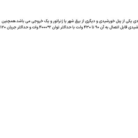
) با خروجی 220 ولت با موج سینوسی کامل می باشد که همزمان قابلیت شارژ باتری بصورت MPPT 100A را دارد .دارای دو ورودی یکی از پنل خورشیدی و دیگری از برق شهر یا ژنراتور و یک خروجی می باشد.همچنین
داری صفحه نمایش LCD برای نمایش ولتاژ ،جریان و تنظیمات می باشد . توان خروجی این اینورتر 5200 وات و ولتاژ باتری قابل اتصال به آن 48 ولت است. رنج ولتاژ پنل های خورشیدی قابل اتصال به آن 90 تا 430 ولت با حداکثر توان 2*4000 وات و حداکثر جریان 120