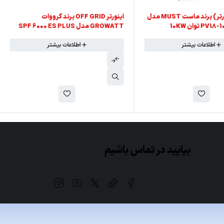
اینورتر (سانورتر) برند ماست MUST مدل
اینورتر OFF GRID برند گرووات
P توان 10KW
GROWATT مدل SPF 6000 ES PLUS
توان 6KW
اطلاعات بیشتر
اطلاعات بیشتر
بیایید در تماس باشیم