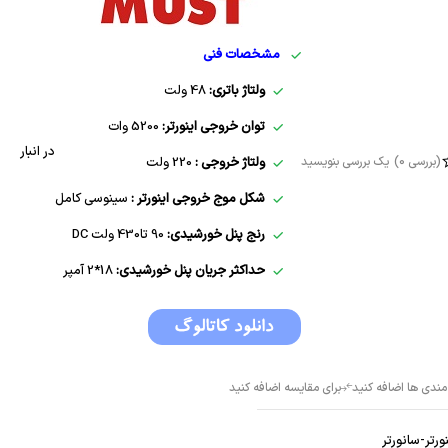
مشخصات فنی
ولتاژ باتری:
48 ولت
توان خروجی اینورتر:
5200 وات
در انبار
(بررسی 0)
یک بررسی بنویسید
ولتاژ خروجی :
220 ولت
شکل موج خروجی اینورتر :
سینوسی کامل
رنج پنل خورشیدی:
90 تا430 ولت DC
حداکثر جریان پنل خورشیدی:
18*2 آمپر
نورتر-سانورتر