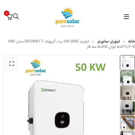
0
خانه
اینورتر-سانورتر
اینورتر ON GRID برند گرووات GROWATT مدل MID
50KTL3-X توان 50KW سه فاز