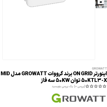
GROWATT
اینورتر ON GRID برند گرووات GROWATT مدل MID
50KTL3-X توان 50KW سه فاز
(بررسی 0)
یک بررسی بنویسید