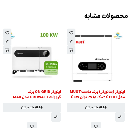
محصولات مشابه
اینورتر (سانورتر) برند ماستMUST
اینورتر ON GRID برند
مدل PV18-4024 ECO توان 4KW
گروواتGROWATT مدل MAX
100KTL3-X LV توان 100KW سه فاز
اطلاعات بیشتر
اطلاعات بیشتر