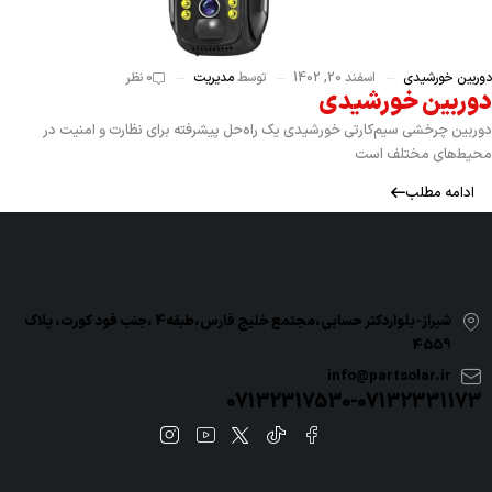
دوربین خورشیدی
اسفند 20, 1402
توسط
مدیریت
0 نظر
دوربین خورشیدی
دوربین چرخشی سیم‌کارتی خورشیدی یک راه‌حل پیشرفته برای نظارت و امنیت در
محیط‌های مختلف است
ادامه مطلب
شیراز-بلواردکتر حسابی،مجتمع خلیج فارس،طبقه4 ،جنب فود کورت، پلاک
4559
info@partsolar.ir
07132317530-07132331173