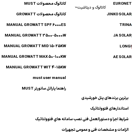
EURONET
کاتالوگ محصولات MUST
کاتالوگ و دیتاشیت
JINKO SOLAR
کاتالوگ محصولات GROWATT
MANUAL GROWATT SPF 6000ES
TRINA
MANUAL GROWATT 3500-5000W
JA SOLAR
MANUAL GROWATT MID 15-25KW
LONGI
MANUAL GROWATT MAX 50-100KW
AE SOLAR
MANUAL GROWATT WIT 4-15KW
must user manual
راهنما پارالل سانورتر MUST
برترین برندهای پنل خورشیدی
استاندارهای فتوولتائیک
شرایط اجرا و دستورالعمل فنی نصب سامانه هاي فتوولتائیک
الزامات و مشخصات فنی و عمومی تجهیزات