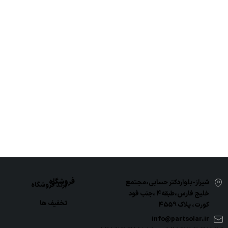
فروشگاه
شیراز-بلواردکتر حسابی،مجتمع
برند فروشگاه
خلیج فارس،طبقه4 ،جنب فود
تخفیف ها
کورت، پلاک 4559
info@partsolar.ir