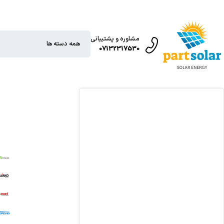
مشاوره و پشتیبانی
07132317530