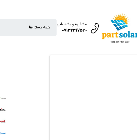
مشاوره و پشتیبانی
07132317530
T
O
T
R