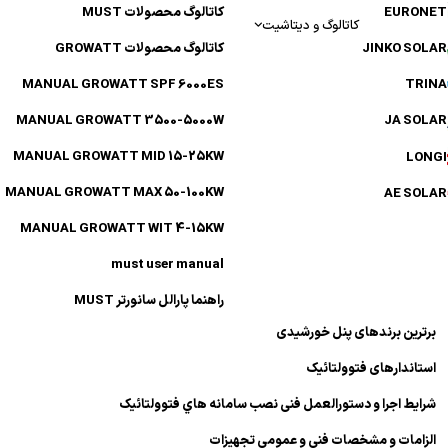
EURONE
کاتالوگ محصولات MUST
کاتالوگ و دیتاشیت
JINKO SOL
کاتالوگ محصولات GROWATT
MANUAL GROWATT SPF 6000ES
TRIN
MANUAL GROWATT 3500-5000W
JA SOL
MANUAL GROWATT MID 15-25KW
LONG
MANUAL GROWATT MAX 50-100KW
AE SOL
MANUAL GROWATT WIT 4-15KW
must user manual
راهنما پارالل سانورتر MUST
برترین برندهای پنل خورشیدی
استاندارهای فتوولتائیک
شرایط اجرا و دستورالعمل فنی نصب سامانه هاي فتوولتائیک
الزامات و مشخصات فنی و عمومی تجهیزات