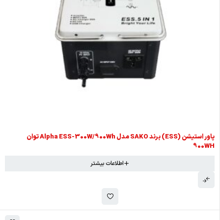
پاور استیشن (ESS) برند SAKO مدل Alpha ESS-300W/900Wh توان
900WH
اطلاعات بیشتر