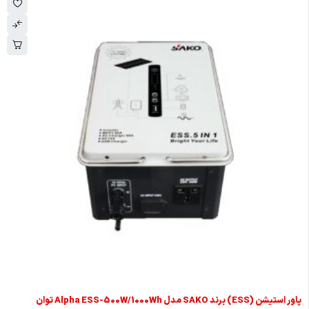
پاور استیشن (ESS) برند SAKO مدل Alpha ESS-500W/1000Wh توان