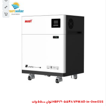
HBP19-5548 VPM All-in-One ESS توان 5500 وات