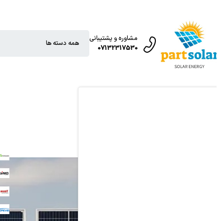
مشاوره و پشتیبانی
07132317530
حه اصلی
برچسب زده شد"پاوراستیشن"
رچسب:پاوراستیشن
T
O
T
R