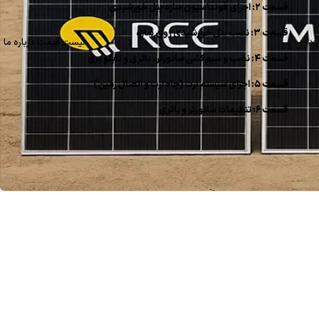
قسمت ۲: اجرای فونداسیون سازه پنل خورشیدی
قسمت ۳: نصب پنل خورشیدی روی سازه
لیست قیمت
درباره ما
قسمت ۴: نصب و سیم‌کشی سانورتر، باتری و تابلو برق
قسمت ۵: اجرای سیستم ارت (چاه ارت و اتصال زمین)
قسمت ۶: تنظیمات سانورتر و باتری