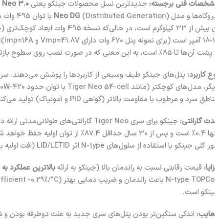
خصات فنی برجسته:
جدیدترین نسل محصولات جینکو یعنی
er Neo 3.0
روگاه‌ها و مدل
Neo DG
Vmp  و Imp ~13.4A هستند. پنل‌های Tiger Neo همگی
 تا 85% است، به این معنی که در صورت نصب روی سطوح بازتابنده می‌توانند تا 85% توان اضافه از نور پشت دریافت کنند.
ع کاربرد:
ق سرد و مرطوب با مقاومت بالاتر (گواهی PID و آمونیاک) تولید می‌کند که مناسب نصب در شرایط سخت محیطی است.
ت گارانتی:
جینکو برای سری Tiger Neo گارانتی‌های طولانی‌مدتی ارائه داده است. محصولات جدید N-type دارای
قل 87.4% از توان اولیه حفظ خواهد شد. برخی توزیع‌کنندگان حتی تا
ی جینکو با استفاده از سلول‌های N-type اثر LID/LETID (افت اولیه بر اثر نور) را تقریباً به صفر رسانده که موجب حفظ توان در بلندمدت می‌شود.
ایا:
قیمت رقابتی نسبت به راندمان بالا (جینکو به ارائه
بالاترین عملکرد به ا
نکو است.
ایب: