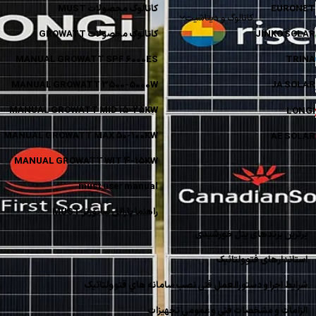
EURONE
کاتالوگ محصولات MUST
کاتالوگ و دیتاشیت
JINKO SOL
کاتالوگ محصولات GROWATT
MANUAL GROWATT SPF 6000ES
TRIN
MANUAL GROWATT 3500-5000W
JA SOL
MANUAL GROWATT MID 15-25KW
LONG
MANUAL GROWATT MAX 50-100KW
AE SOL
MANUAL GROWATT WIT 4-15KW
must user manual
راهنما پارالل سانورتر MUST
برترین برندهای پنل خورشیدی
استاندارهای فتوولتائیک
شرایط اجرا و دستورالعمل فنی نصب سامانه هاي فتوولتائیک
الزامات و مشخصات فنی و عمومی تجهیزات