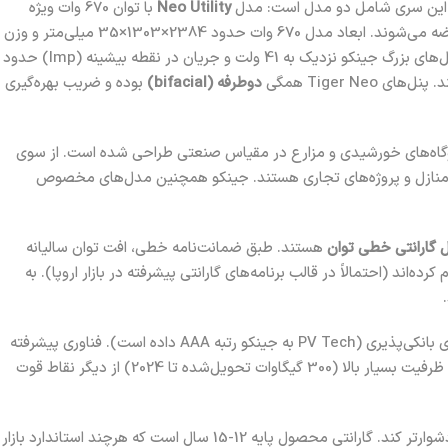
ن سری شامل دو مدل است: مدل
Neo Utility
با توان 670 وات ویژه
(Distributed Generation) با توان 495 وات مخصوص نصب‌های تجاری و پشت‌بامی؛ هر دو با راندمان یکسان 24.8% عرضه می‌شوند. ابعاد مدل 670 وات حدود 2384×1303×35 میلی‌متر و وزن
آن بیش از 33 کیلوگرم است، در حالی‌که نسخه 495 وات ابعاد کوچک‌تری (حدود 2278×1134×35 mm) و وزن ~32 کیلوگرم دارد. ولتاژ کار (Vmp) پنل‌های بزرگ جینکو نزدیک به 41 ولت و جریان در نقطه بیشینه (Imp) حدود
دوطرفه (bifacial)
بوده و ضریب بهره‌گیری
اربردها را پوشش می‌دهند. سری Tiger Neo Utility با اندازه بزرگ و توان بسیار بالا (600-700W) برای نیروگاه‌های خورشیدی و مزارع در مقیاس صنعتی طراحی شده است. از سوی
 ابعاد ~1.7×1.1 متر و وزن 21-22 کیلوگرم، گزینه‌ای عالی برای پشت‌بام منازل و پروژه‌های تجاری هستند. جینکو همچنین مدل‌های مخصوص
هستند. طبق ضمانت‌نامه خطی، افت توان سالیانه
ده‌اند (احتمالاً در قالب برنامه‌های گارانتی پیشرفته در بازار اروپا). به
معروف است)، قابل‌اعتماد و با سابقه رتبه‌بندی عالی در آزمون‌های بانکی‌پذیری (PV Tech به جینکو رتبه AAA داده است). فناوری پیشرفته
N-type TOPCon باعث راندمان و ضریب دمایی بهتر (Coefficient -0.29%/°C) شده است. همچنین تنوع محصول برای انواع کاربردها و تولید انبوه با ظرفیت بسیار بالا (300 گیگاوات تحویل‌شده تا 2024) از دیگر نقاط قوت
اندکی سنگین‌تر بودن پنل‌های سری جدید به علت دوطرفه بودن و شیشه‌های دوقلو (dual-glass) که ممکن است حمل و نصب دستی آنها را دشوارتر کند. گارانتی محصول پایه 12-15 سال است که هرچند استاندارد بازار