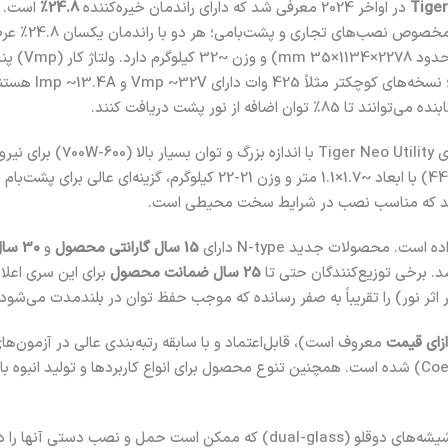
Tig
در اواخر 2024 معرفی شد که دارای راندمان خیره‌کننده
24.8٪
است. ای
پنل‌های جینکو طیف وسیعی از ک
دیگر، مدل‌های کوچکتر (مانند Tiger Neo 54-cell با توان حدود 420-440W) با
15 سال گارانتی محصول
و
30 سال گارانتی خطی توان
25 سال ضمانت محصول
برای این سری اعلام کر
زای قیمت