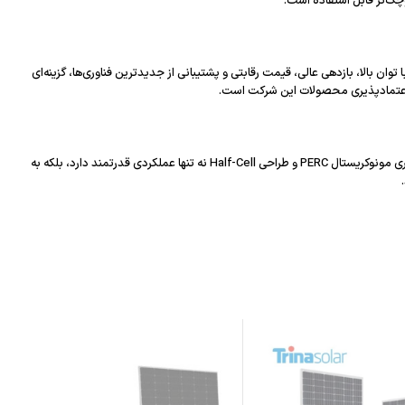
حداث یک نیروگاه خورشیدی یا توسعه پروژه‌های انرژی تجدیدپذیر دارید، انتخاب پنل مناسب یکی از مهم‌ترین مراحل است. پنل JA Solar مدل JAM66D46-710/LB با توان بالا، بازدهی عالی، قیمت رقابتی و پشتیبانی از جدیدترین فناوری‌ها، گزینه‌ای
پنل خورشیدی JA Solar JAM66D46-710/LB با توان 710 وات و راندمان بالا، یکی از بهترین انتخاب‌ها برای پروژه‌های نیروگاهی و صنعتی محسوب می‌شود. این محصول با فناوری مونوکریستال PERC و طراحی Half-Cell نه تنها عملکردی قدرتمند دارد، بلکه به