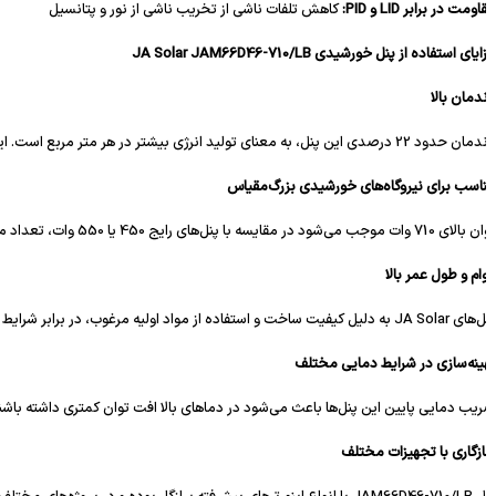
ومت در برابر LID و PID:
کاهش تلفات ناشی از تخریب ناشی از نور و پتانسیل
یای استفاده از پنل خورشیدی JA Solar JAM66D46-710/LB
ندمان بالا
ی این پنل، به معنای تولید انرژی بیشتر در هر متر مربع است. این ویژگی باعث کاهش نیاز به فضای اضافی و افزایش بازده سرمایه‌گذاری در پروژه‌های بزرگ می‌شود.
اسب برای نیروگاه‌های خورشیدی بزرگ‌مقیاس
مقایسه با پنل‌های رایج 450 یا 550 وات، تعداد ماژول کمتری برای رسیدن به ظرفیت مشخص نیاز باشد. این موضوع به‌طور مستقیم هزینه‌های نصب، سازه، کابل‌کشی و اینورتر را کاهش می‌دهد.
ام و طول عمر بالا
ز مواد اولیه مرغوب، در برابر شرایط محیطی سخت مانند رطوبت بالا، باد شدید و بارش سنگین مقاوم هستند. این ماژول‌ها معمولاً دارای گارانتی طولانی‌مدت (عملکرد 25 ساله) می‌باشند.
ینه‌سازی در شرایط دمایی مختلف
یب دمایی پایین این پنل‌ها باعث می‌شود در دماهای بالا افت توان کمتری داشته باشند
زگاری با تجهیزات مختلف