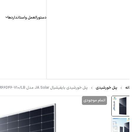
دستورالعمل واستانداردها
نه
پنل خورشیدی
پنل خورشیدی بایفیشیال JA Solar مدل JAM66D46-710/LB توان 710 وات
اتمام موجودی