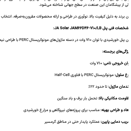
ی از پیشگامان این صنعت در سطح جهانی شناخته می‌شود.
ن برند به دلیل کیفیت بالا، نوآوری در طراحی و ارائه محصولات مقرون‌به‌صرفه، انتخاب بسیاری از سر
ات فنی پنل JA Solar JAM66D46-710/LB:
ی با توان 710 وات در دسته ماژول‌های مونوکریستال PERC با طراحی نیم‌سلول (Half-Cell) قرار می‌گیرد. طراحی نیم‌سلول باعث کاهش تلفات داخلی جریان، افزایش بازدهی و عملکرد بهتر در شرایط سایه‌انداز می‌شود.
ژگی‌های برجسته:
ان خروجی نامی:
710 وات
ع سلول:
مونوکریستال PERC با فناوری Half-Cell
ندمان ماژول:
تا حدود 22%
اومت مکانیکی بالا:
تحمل بار برف و باد سنگین
عاد و طراحی بهینه:
مناسب برای پروژه‌های نیروگاهی و مزارع خورشیدی
یب دمایی پایین:
عملکرد پایدار حتی در مناطق گرمسیر