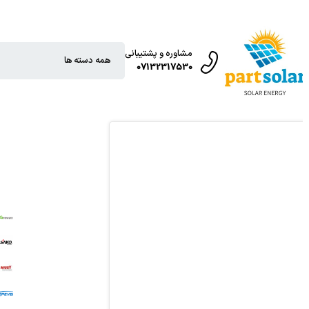
مشاوره و پشتیبانی
07132317530
T
O
T
R