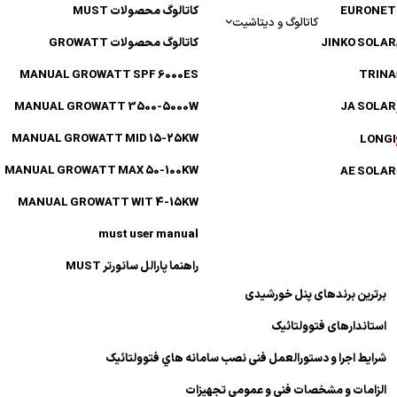
EURONE
کاتالوگ محصولات MUST
کاتالوگ و دیتاشیت
JINKO SOL
کاتالوگ محصولات GROWATT
MANUAL GROWATT SPF 6000ES
TRIN
MANUAL GROWATT 3500-5000W
JA SOL
MANUAL GROWATT MID 15-25KW
LONG
MANUAL GROWATT MAX 50-100KW
AE SOL
MANUAL GROWATT WIT 4-15KW
must user manual
راهنما پارالل سانورتر MUST
برترین برندهای پنل خورشیدی
استاندارهای فتوولتائیک
شرایط اجرا و دستورالعمل فنی نصب سامانه هاي فتوولتائیک
الزامات و مشخصات فنی و عمومی تجهیزات