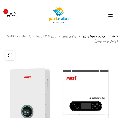
0
خانه
پکیج خورشیدی
پکیج برق اضطراری 2.5 کیلووات برند ماست MUST
(باتری و سانورتر)