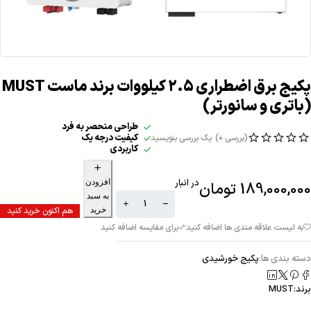
پکیج برق اضطراری 2.5 کیلووات برند ماست MUST
(باتری و سانورتر)
طراحی منحصر به فرد
کیفیت درجه یک
(بررسی 0)
یک بررسی بنویسید
کاربردی
افزودن
در انبار
189,000,000
تومان
به سبد
خرید
هم اکنون خرید کنید
دسته بندی ها:
پکیج خورشیدی
برند:
MUST