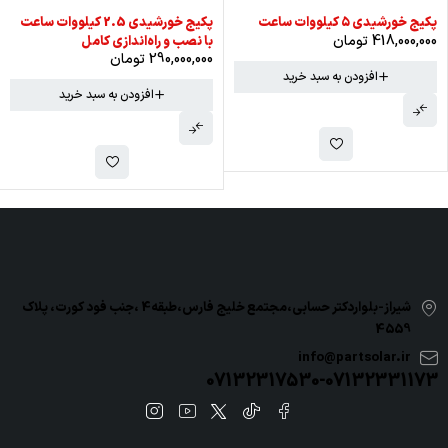
پکیج خورشیدی ۵ کیلووات‌ ساعت
پکیج خورشیدی 2.5 کیلووات‌ ساعت
418,000,000
تومان
با نصب و راه‌اندازی کامل
290,000,000
تومان
افزودن به سبد خرید
افزودن به سبد خرید
شیراز-بلواردکتر حسابی،مجتمع خلیج فارس،طبقه4 ،جنب فود کورت، پلاک
4559
info@partsolar.ir
07132317530-07132331173