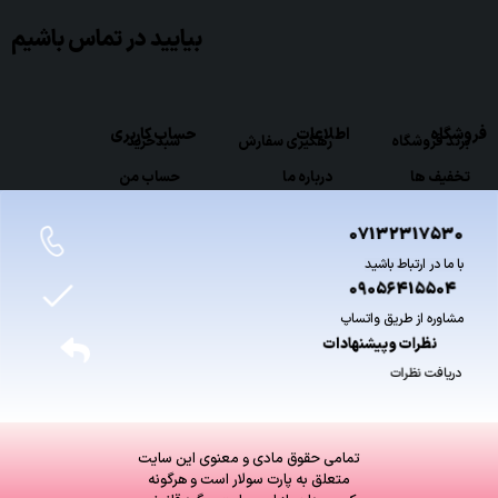
بیایید در تماس باشیم
فروشگاه
اطلاعات
حساب کاربری
برند فروشگاه
رهگیری سفارش
سبدخرید
تخفیف ها
درباره ما
حساب من
07132317530
با ما در ارتباط باشید
09056415504
مشاوره از طریق واتساپ
نظرات وپیشنهادات
دریافت نظرات
تمامی حقوق مادی و معنوی این سایت
متعلق به پارت سولار است و هرگونه