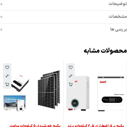
توضیحات
مشخصات
بررسی ها
محصولات مشابه
پکیج برق اضطراری 2.5 کیلووات برند
پکیج خورشیدی ۵ کیلووات‌ ساعت