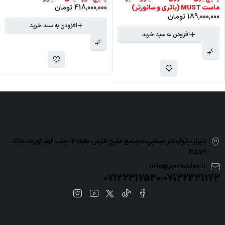
418,000,000
تومان
ماست MUST (باتری و سانورتر)
189,000,000
تومان
افزودن به سبد خرید
افزودن به سبد خرید
شیراز-بلواردکتر حسابی،مجتمع خلیج فارس،طبقه4 ،جنب فود کورت، پلاک
4559
info@partsolar.ir
07132317530-07132331173